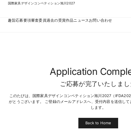
国際家具デザインコンペティション旭川2027
趣旨
応募要項
審査委員
過去の受賞作品
ニュース
お問い合わせ
Application Compl
ご応募が完了いたしまし
このたびは、国際家具デザインコンペティション旭川2027（IFDA2
がとうございます。 ご登録のメールアドレスへ、受付内容を送信して
します。
Back to Home